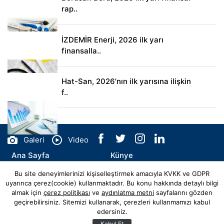
rap..
İZDEMİR Enerji, 2026 ilk yarı
finansalla..
Hat-San, 2026'nın ilk yarısına ilişkin
f..
Galeri
Video
Ana Sayfa
Künye
Bu site deneyimlerinizi kişiselleştirmek amacıyla KVKK ve GDPR
İletişim
uyarınca çerez(cookie) kullanmaktadır. Bu konu hakkında detaylı bilgi
almak için
çerez politikası
ve
aydınlatma metni
sayfalarını gözden
geçirebilirsiniz. Sitemizi kullanarak, çerezleri kullanmamızı kabul
edersiniz.
© Copyright 2026 flyhaber.com.tr Tüm Hakları Saklıdır.
Web sitemiz
Hibya Haber Ajansı
Abonesidir.
Kabul Et