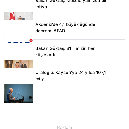
Bakan Göktaş: Mesele yalnızca bir
ihtiya..
Akdeniz’de 4,1 büyüklüğünde
deprem: AFAD..
Bakan Göktaş: 81 ilimizin her
köşesinde,..
Uraloğlu: Kayseri’ye 24 yılda 107,1
mily..