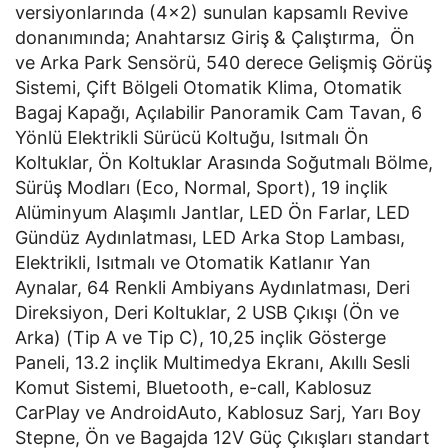
versiyonlarında (4x2) sunulan kapsamlı Revive
donanımında; Anahtarsız Giriş & Çalıştırma, Ön
ve Arka Park Sensörü, 540 derece Gelişmiş Görüş
Sistemi, Çift Bölgeli Otomatik Klima, Otomatik
Bagaj Kapağı, Açılabilir Panoramik Cam Tavan, 6
Yönlü Elektrikli Sürücü Koltuğu, Isıtmalı Ön
Koltuklar, Ön Koltuklar Arasında Soğutmalı Bölme,
Sürüş Modları (Eco, Normal, Sport), 19 inçlik
Alüminyum Alaşımlı Jantlar, LED Ön Farlar, LED
Gündüz Aydınlatması, LED Arka Stop Lambası,
Elektrikli, Isıtmalı ve Otomatik Katlanır Yan
Aynalar, 64 Renkli Ambiyans Aydınlatması, Deri
Direksiyon, Deri Koltuklar, 2 USB Çıkışı (Ön ve
Arka) (Tip A ve Tip C), 10,25 inçlik Gösterge
Paneli, 13.2 inçlik Multimedya Ekranı, Akıllı Sesli
Komut Sistemi, Bluetooth, e-call, Kablosuz
CarPlay ve AndroidAuto, Kablosuz Sarj, Yarı Boy
Stepne, Ön ve Bagajda 12V Güç Çıkışları standart