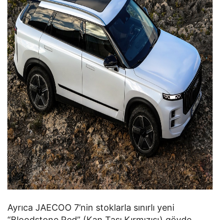
Ayrıca JAECOO 7’nin stoklarla sınırlı yeni
“Bloodstone Red” (Kan Taşı Kırmızısı) gövde