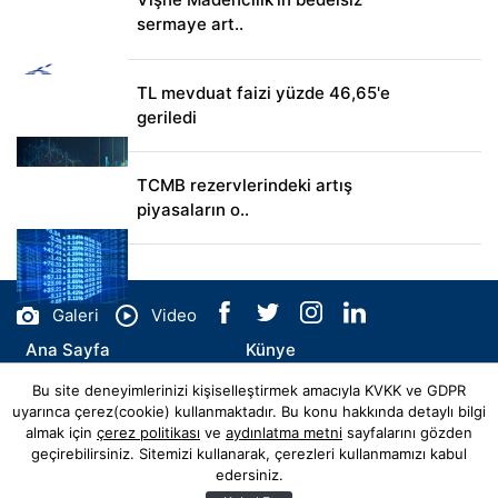
sermaye art..
TL mevduat faizi yüzde 46,65'e
geriledi
TCMB rezervlerindeki artış
piyasaların o..
Galeri
Video
Ana Sayfa
Künye
Bu site deneyimlerinizi kişiselleştirmek amacıyla KVKK ve GDPR
İletişim
uyarınca çerez(cookie) kullanmaktadır. Bu konu hakkında detaylı bilgi
almak için
çerez politikası
ve
aydınlatma metni
sayfalarını gözden
geçirebilirsiniz. Sitemizi kullanarak, çerezleri kullanmamızı kabul
edersiniz.
© Copyright 2026 flyhaber.com.tr Tüm Hakları Saklıdır.