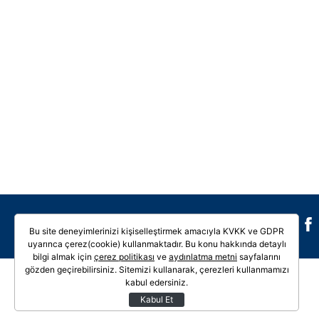
Galeri
Video
Bu site deneyimlerinizi kişiselleştirmek amacıyla KVKK ve GDPR
uyarınca çerez(cookie) kullanmaktadır. Bu konu hakkında detaylı
bilgi almak için
çerez politikası
ve
aydınlatma metni
sayfalarını
gözden geçirebilirsiniz. Sitemizi kullanarak, çerezleri kullanmamızı
kabul edersiniz.
Kabul Et