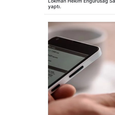
Lokman Hekim Engürüsağ Sağlı
yaptı.