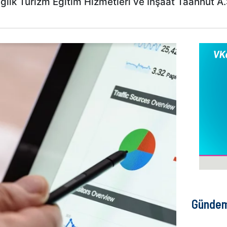
k Turizm Eğitim Hizmetleri ve İnşaat Taahhüt A.Ş,
Günde