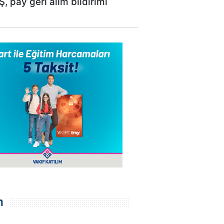
 pay geri alım bildirimi
m