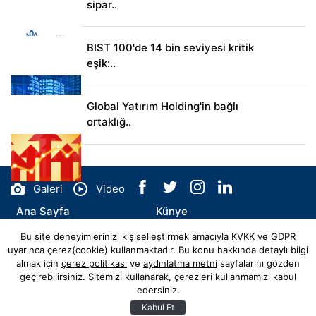
sipar..
BIST 100'de 14 bin seviyesi kritik
eşik:..
Global Yatırım Holding'in bağlı
ortaklığ..
Galeri
Video
Ana Sayfa
Künye
Bu site deneyimlerinizi kişiselleştirmek amacıyla KVKK ve GDPR
İletişim
uyarınca çerez(cookie) kullanmaktadır. Bu konu hakkında detaylı bilgi
almak için
çerez politikası
ve
aydınlatma metni
sayfalarını gözden
geçirebilirsiniz. Sitemizi kullanarak, çerezleri kullanmamızı kabul
edersiniz.
© Copyright 2026 flyhaber.com.tr Tüm Hakları Saklıdır.
Web sitemiz
Hibya Haber Ajansı
Abonesidir.
Kabul Et