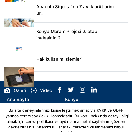
Anadolu Sigorta'nın 7 aylık brüt prim
ür..
Konya Meram Projesi 2. etap
ihalesinin 2..
Hak kullanım işlemleri
Galeri
Video
Ana Sayfa
Künye
Bu site deneyimlerinizi kişiselleştirmek amacıyla KVKK ve GDPR
İletişim
uyarınca çerez(cookie) kullanmaktadır. Bu konu hakkında detaylı bilgi
almak için
çerez politikası
ve
aydınlatma metni
sayfalarını gözden
geçirebilirsiniz. Sitemizi kullanarak, çerezleri kullanmamızı kabul