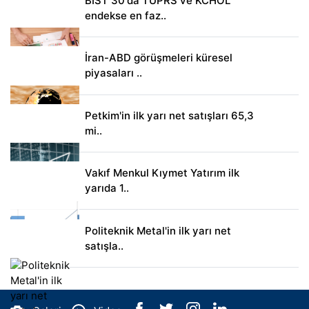
BIST 30'da TUPRS ve KCHOL
endekse en faz..
İran-ABD görüşmeleri küresel
piyasaları ..
Petkim'in ilk yarı net satışları 65,3
mi..
Vakıf Menkul Kıymet Yatırım ilk
yarıda 1..
Politeknik Metal'in ilk yarı net
satışla..