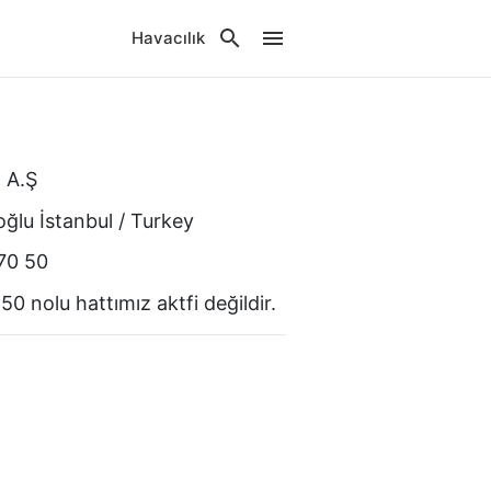
Havacılık
t A.Ş
lu İstanbul / Turkey
70 50
 nolu hattımız aktfi değildir.