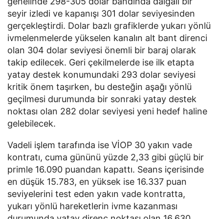
genelinde 298-305 dolar bandında dalgalı bir
seyir izledi ve kapanışı 301 dolar seviyesinden
gerçekleştirdi. Dolar bazlı grafiklerde yukarı yönlü
ivmelenmelerde yükselen kanalın alt bant direnci
olan 304 dolar seviyesi önemli bir baraj olarak
takip edilecek. Geri çekilmelerde ise ilk etapta
yatay destek konumundaki 293 dolar seviyesi
kritik önem taşırken, bu desteğin aşağı yönlü
geçilmesi durumunda bir sonraki yatay destek
noktası olan 282 dolar seviyesi yeni hedef haline
gelebilecek.
Vadeli işlem tarafında ise VİOP 30 yakın vade
kontratı, cuma gününü yüzde 2,33 gibi güçlü bir
primle 16.090 puandan kapattı. Seans içerisinde
en düşük 15.783, en yüksek ise 16.337 puan
seviyelerini test eden yakın vade kontratta,
yukarı yönlü hareketlerin ivme kazanması
durumunda yatay direnç noktası olan 16.630