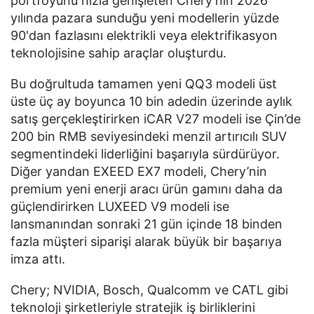
portföyünü hızla genişleten Chery'nin 2026
yılında pazara sunduğu yeni modellerin yüzde
90'dan fazlasını elektrikli veya elektrifikasyon
teknolojisine sahip araçlar oluşturdu.
Bu doğrultuda tamamen yeni QQ3 modeli üst
üste üç ay boyunca 10 bin adedin üzerinde aylık
satış gerçekleştirirken iCAR V27 modeli ise Çin’de
200 bin RMB seviyesindeki menzil artırıcılı SUV
segmentindeki liderliğini başarıyla sürdürüyor.
Diğer yandan EXEED EX7 modeli, Chery’nin
premium yeni enerji aracı ürün gamını daha da
güçlendirirken LUXEED V9 modeli ise
lansmanından sonraki 21 gün içinde 18 binden
fazla müşteri siparişi alarak büyük bir başarıya
imza attı.
Chery; NVIDIA, Bosch, Qualcomm ve CATL gibi
teknoloji şirketleriyle stratejik iş birliklerini