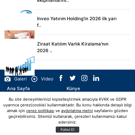
ekipmanlarını..
Inveo Yatırım Holding'in 2026 ilk yarı
f..
Ziraat Katılım Varlık Kiralama'nın
2026 ..
Galeri
Video
Ana Sayfa
Künye
Bu site deneyimlerinizi kişiselleştirmek amacıyla KVKK ve GDPR
İletişim
uyarınca çerez(cookie) kullanmaktadır. Bu konu hakkında detaylı bilgi
almak için
çerez politikası
ve
aydınlatma metni
sayfalarını gözden
geçirebilirsiniz. Sitemizi kullanarak, çerezleri kullanmamızı kabul
edersiniz.
© Copyright 2026 flyhaber.com.tr Tüm Hakları Saklıdır.
Web sitemiz
Hibya Haber Ajansı
Abonesidir.
Kabul Et