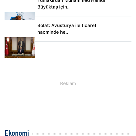
Yumaklı’dan Muhammed Hamdi
Büyüktaş için..
Bolat: Avusturya ile ticaret
hacminde he..
Ekonomi