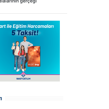
dialarının gerçeği
m