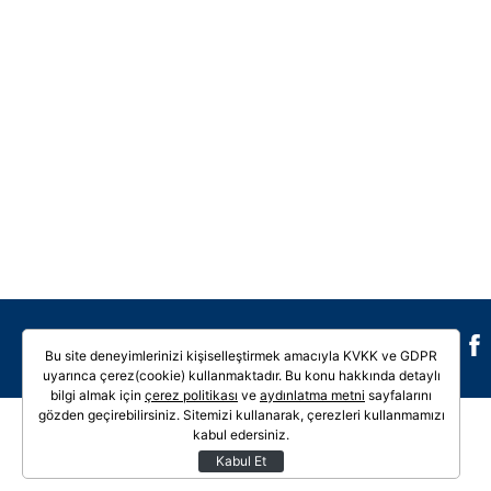
Galeri
Video
Bu site deneyimlerinizi kişiselleştirmek amacıyla KVKK ve GDPR
uyarınca çerez(cookie) kullanmaktadır. Bu konu hakkında detaylı
bilgi almak için
çerez politikası
ve
aydınlatma metni
sayfalarını
gözden geçirebilirsiniz. Sitemizi kullanarak, çerezleri kullanmamızı
kabul edersiniz.
Kabul Et