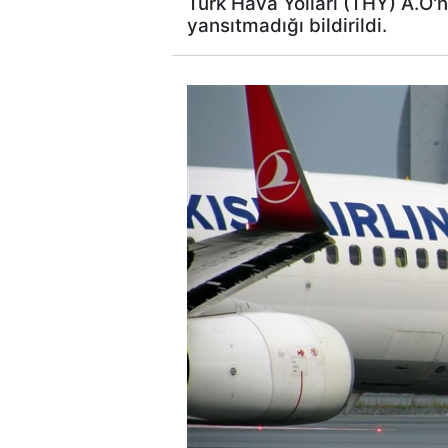
Türk Hava Yolları (THY) A.O'nu
yansıtmadığı bildirildi.