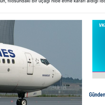
n, filosundaki bir uçağı hibe etme kararı aldığı id
Günde