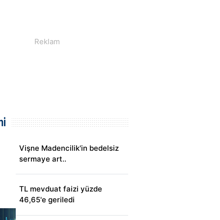
mi
Vişne Madencilik'in bedelsiz
sermaye art..
TL mevduat faizi yüzde
46,65'e geriledi