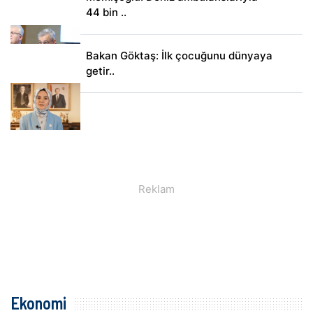
44 bin ..
Bakan Göktaş: İlk çocuğunu dünyaya
getir..
Ekonomi