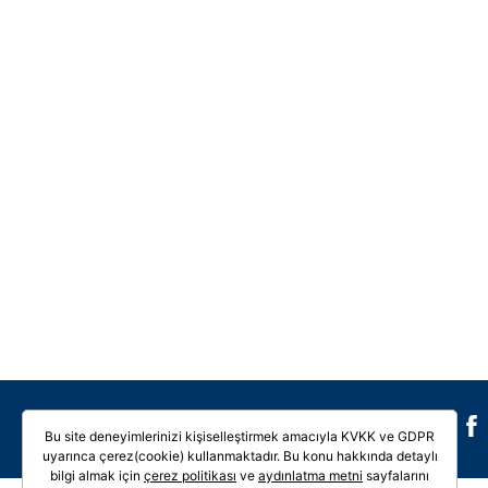
Galeri
Video
Bu site deneyimlerinizi kişiselleştirmek amacıyla KVKK ve GDPR
uyarınca çerez(cookie) kullanmaktadır. Bu konu hakkında detaylı
bilgi almak için
çerez politikası
ve
aydınlatma metni
sayfalarını