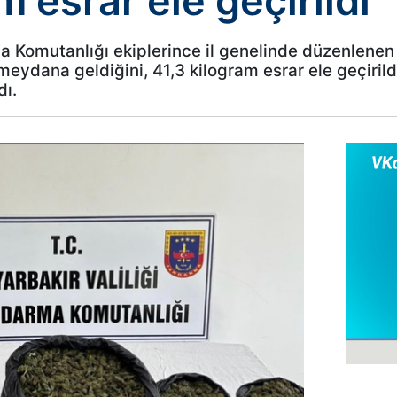
m esrar ele geçirildi
rma Komutanlığı ekiplerince il genelinde düzenlene
eydana geldiğini, 41,3 kilogram esrar ele geçirild
dı.